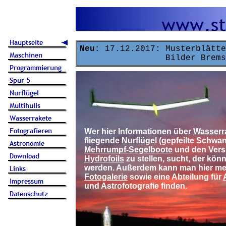
Neu:
17.12.2017: Musterblätte
Bilder Bremse G-
Wer hier Informationen über
Wasserr
fliegende
Nurflügel
(gepfeilte Schwan
Mehrrumpf-Segelboote
und den Versu
Hydrofoils
zu stellen, sucht, der könn
werden. Außerdem kann man hier me
Fotogalerie
sowie eine Abteilung für
und Astrofotografie finden.